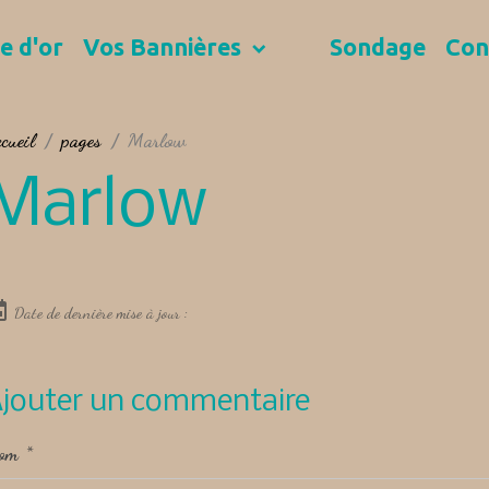
e d'or
Vos Bannières
Sondage
Con
cueil
pages
Marlow
Marlow
Date de dernière mise à jour :
jouter un commentaire
om