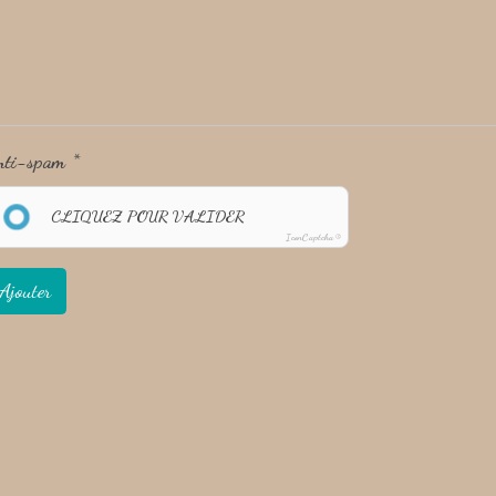
nti-spam
CLIQUEZ POUR VALIDER
IconCaptcha ©
Ajouter