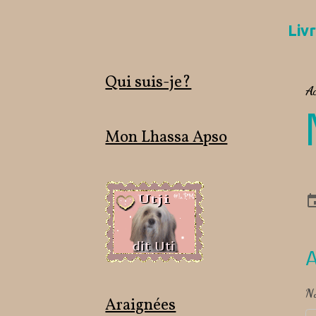
Livr
Qui suis-je?
Ac
Mon Lhassa Apso
A
N
Araignées