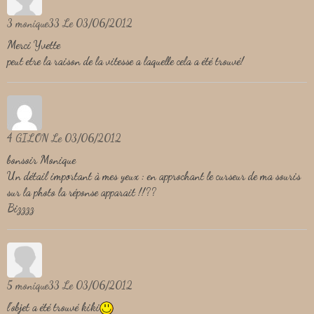
3
monique33
Le 03/06/2012
Merci Yvette
peut etre la raison de la vitesse a laquelle cela a été trouvé!
4
GILON
Le 03/06/2012
bonsoir Monique
Un détail important à mes yeux : en approchant le curseur de ma souris
sur la photo la réponse apparait !!??
Bizzzz
5
monique33
Le 03/06/2012
l'objet a été trouvé kiki