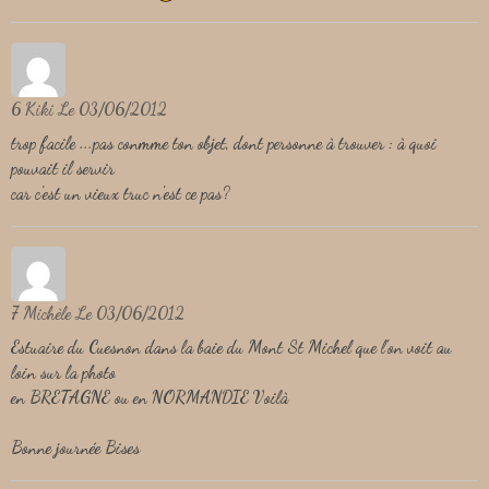
6
Kiki
Le 03/06/2012
trop facile ...pas conmme ton objet, dont personne à trouver : à quoi
pouvait il servir
car c'est un vieux truc n'est ce pas?
7
Michèle
Le 03/06/2012
Estuaire du Cuesnon dans la baie du Mont St Michel que l'on voit au
loin sur la photo
en BRETAGNE ou en NORMANDIE Voilà
Bonne journée Bises