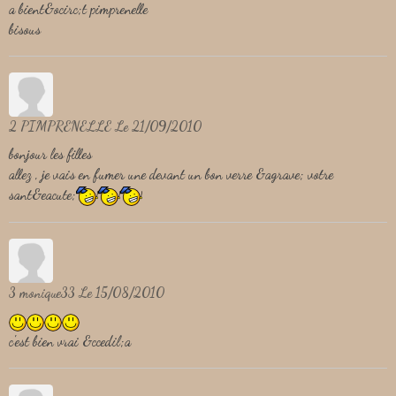
a bient&ocirc;t pimprenelle
bisous
2
PIMPRENELLE
Le 21/09/2010
bonjour les filles
allez , je vais en fumer une devant un bon verre &agrave; votre
sant&eacute;
3
monique33
Le 15/08/2010
c'est bien vrai &ccedil;a