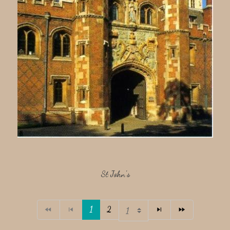
St John's
1
2