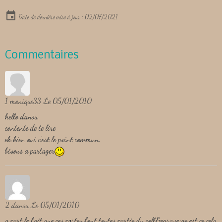
Date de dernière mise à jour : 02/07/2021
Commentaires
1
monique33
Le 05/01/2010
hello danou
contente de te lire
eh bien oui c'est le point commun.
bisous a partager
2
danou
Le 05/01/2010
a part le fait que ces portes font toutes partie du coll&egrave;ge est ce cela