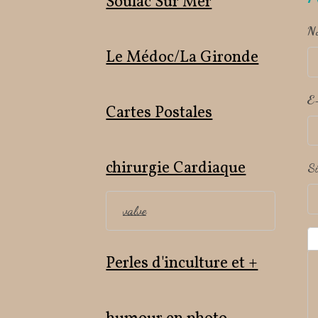
Soulac Sur Mer
N
Le Médoc/La Gironde
E
Cartes Postales
chirurgie Cardiaque
Si
valve
Perles d'inculture et +