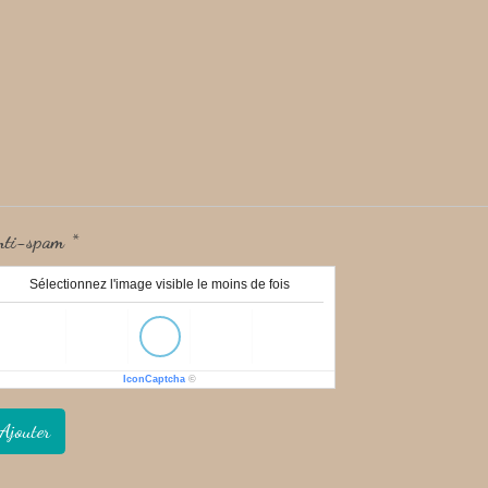
nti-spam
Sélectionnez l'image visible le moins de fois
IconCaptcha
©
Ajouter