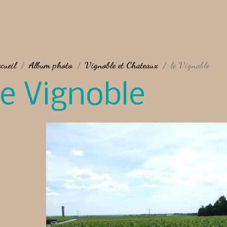
cueil
Album photo
Vignoble et Chateaux
le Vignoble
le Vignoble