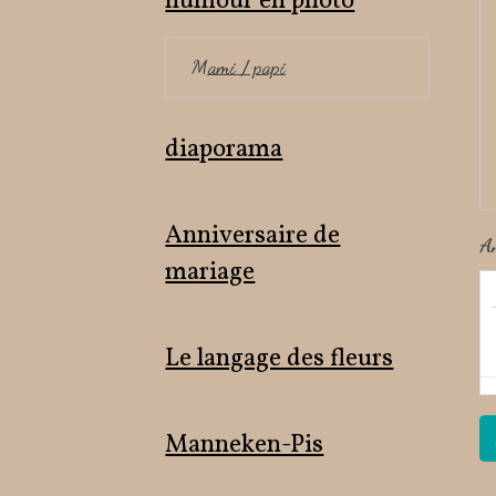
humour en photo
Mami / papi
diaporama
Anniversaire de
A
mariage
Le langage des fleurs
Manneken-Pis