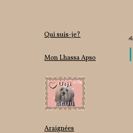
Qui suis-je?
Ac
Mon Lhassa Apso
Araignées