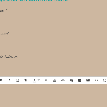
om
-mail
te Internet