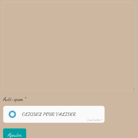
Anti-spam
CLIQUEZ POUR VALIDER
IconCaptcha ©
Ajouter