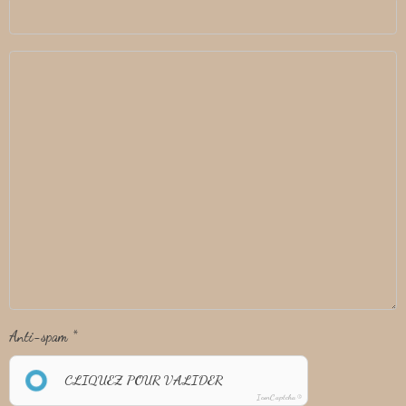
Anti-spam
CLIQUEZ POUR VALIDER
IconCaptcha ©