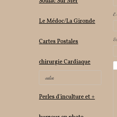
Soulac Sur Mer
E
Le Médoc/La Gironde
Si
Cartes Postales
chirurgie Cardiaque
valve
Perles d'inculture et +