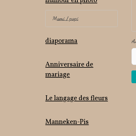
humour en photo
Mami / papi
diaporama
A
Anniversaire de
mariage
Le langage des fleurs
Manneken-Pis