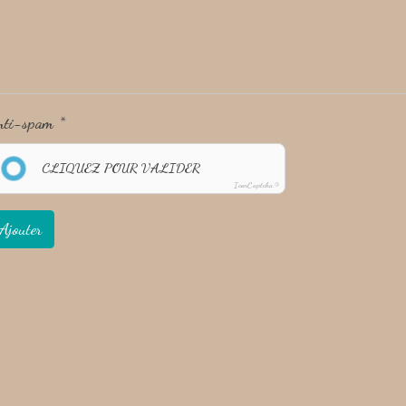
nti-spam
CLIQUEZ POUR VALIDER
IconCaptcha ©
Ajouter