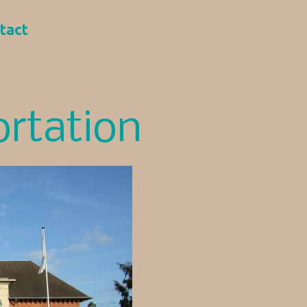
tact
ortation