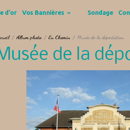
e d'or
Vos Bannières
Sondage
Con
cueil
Album photo
En Chemin
Musée de la déportation
Musée de la dép