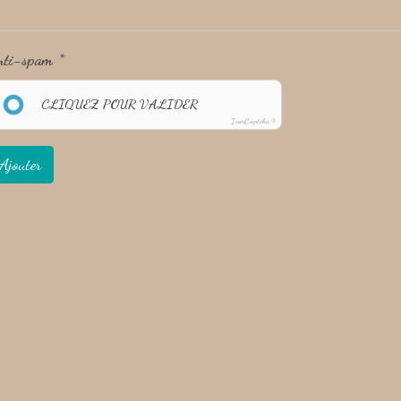
nti-spam
CLIQUEZ POUR VALIDER
IconCaptcha ©
Ajouter