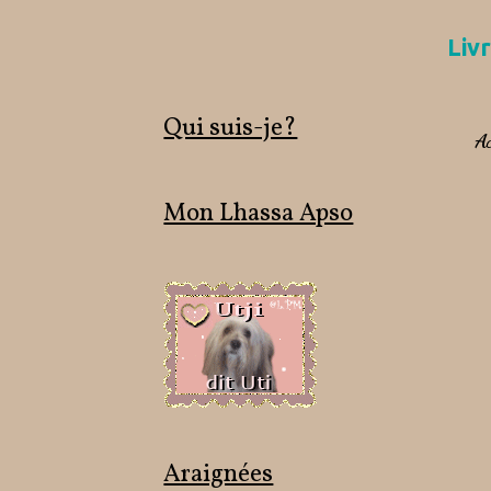
Livr
Qui suis-je?
Ac
Mon Lhassa Apso
Araignées