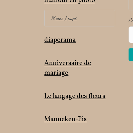
humour en photo
Mami / papi
A
diaporama
Anniversaire de
mariage
Le langage des fleurs
Manneken-Pis