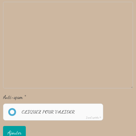
Anti-spam
CLIQUEZ POUR VALIDER
IconCaptcha ©
Ajouter